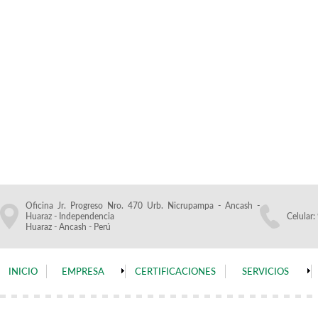
Oficina Jr. Progreso Nro. 470 Urb. Nicrupampa - Ancash -
Huaraz - Independencia
Celular
Huaraz - Ancash - Perú
INICIO
EMPRESA
CERTIFICACIONES
SERVICIOS